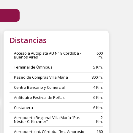
Distancias
Acceso a Autopista AU N° 9 Córdoba -
600
Buenos Aires
m.
Terminal de Ómnibus
5 Km.
Paseo de Compras Villa María
800 m.
Centro Bancario y Comercial
4 Km.
Anfiteatro Festival de Peñas
6 Km.
Costanera
6 Km.
Aeropuerto Regional Villa María “Pte.
2
Néstor C. Kirchner”
Km.
Aeropuerto Int. Córdoba “Ing. Ambrosio
160