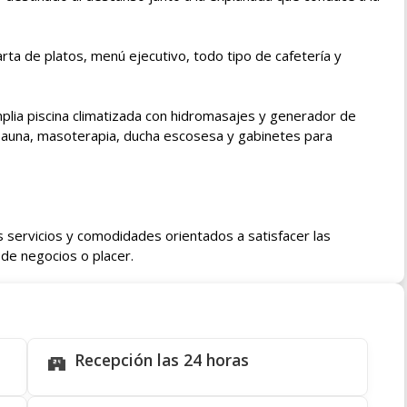
REINTRODUZCA EMAIL
ta de platos, menú ejecutivo, todo tipo de cafetería y
(Código de Pais + Código de Area + Número)
TELÉFONO
plia piscina climatizada con hidromasajes y generador de
 sauna, masoterapia, ducha escosesa y gabinetes para
PAIS
PROVINCIA
s servicios y comodidades orientados a satisfacer las
CONSULTA
de negocios o placer.
Recepción las 24 horas